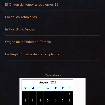
El Origen del temor a los viernes 13
Fin de los Templarios
In Hoc Signo Vinces
Origen de la Orden del Temple
La Regla Primitiva de los Templarios
Calendario
August - 2026
S
M
T
W
T
F
S
1
2
3
4
5
6
7
8