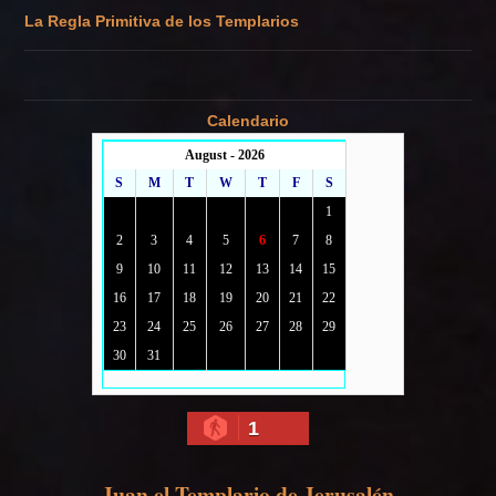
La Regla Primitiva de los Templarios
Calendario
August - 2026
S
M
T
W
T
F
S
1
2
3
4
5
6
7
8
9
10
11
12
13
14
15
16
17
18
19
20
21
22
23
24
25
26
27
28
29
30
31
1
Juan el Templario de Jerusalén