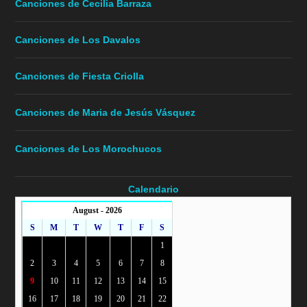
Canciones de Cecilia Barraza
Canciones de Los Davalos
Canciones de Fiesta Criolla
Canciones de Maria de Jesús Vásquez
Canciones de Los Morochucos
Calendario
August - 2026
S
M
T
W
T
F
S
1
2
3
4
5
6
7
8
9
10
11
12
13
14
15
16
17
18
19
20
21
22