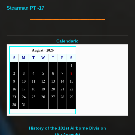
Stearman PT -17
Calendario
August - 2026
S
M
T
W
T
F
S
1
2
3
4
5
6
7
8
9
10
11
12
13
14
15
16
17
18
19
20
21
22
23
24
25
26
27
28
29
30
31
History of the 101st Airborne Division
(Air Assault)