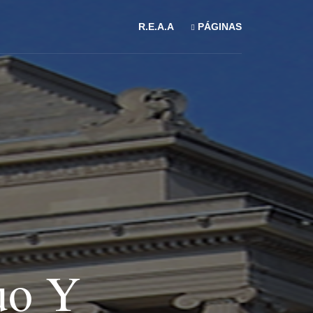
R.E.A.A
PÁGINAS
uo Y