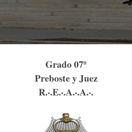
Grado 07º
Preboste y Juez
R.·.E.·.A.·.A.·.