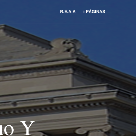
R.E.A.A
PÁGINAS
uo Y