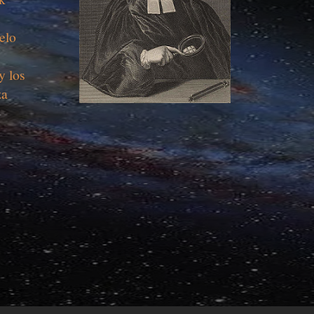
elo
y los
za