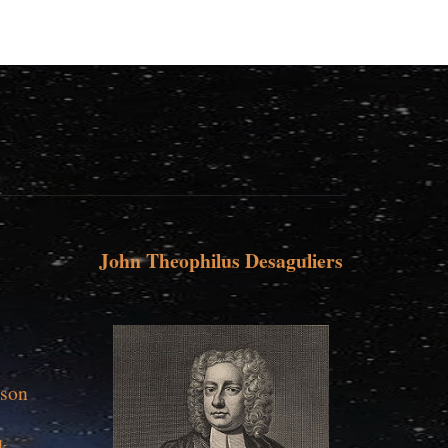
John Theophilus Desaguliers
rson
rk