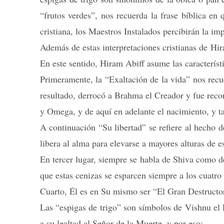
“frutos verdes”, nos recuerda la frase bíblica en
cristiana, los Maestros Instalados percibirán la i
Además de estas interpretaciones cristianas de Hir
En este sentido, Hiram Abiff asume las característ
Primeramente, la “Exaltación de la vida” nos recu
resultado, derrocó a Brahma el Creador y fue recon
y Omega, y de aquí en adelante el nacimiento, y 
A continuación “Su libertad” se refiere al hecho d
libera al alma para elevarse a mayores alturas de es
En tercer lugar, siempre se habla de Shiva como 
que estas cenizas se esparcen siempre a los cuatro 
Cuarto, Él es en Su mismo ser “El Gran Destructor
Las “espigas de trigo” son símbolos de Vishnu el 
a su lealtad al Señor de la Muerte, y por eso: