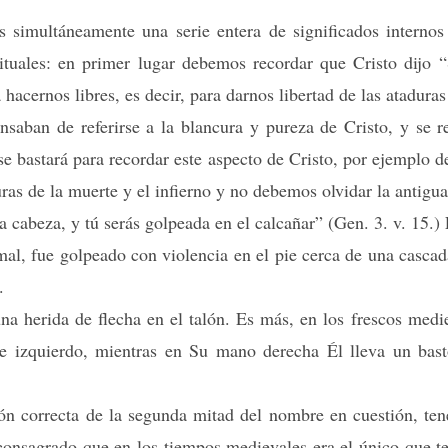
s simultáneamente una serie entera de significados internos
ituales: en primer lugar debemos recordar que Cristo dijo “
cernos libres, es decir, para darnos libertad de las ataduras 
ansaban de referirse a la blancura y pureza de Cristo, y se 
ase bastará para recordar este aspecto de Cristo, por ejemplo
duras de la muerte y el infierno y no debemos olvidar la antigua
la cabeza, y tú serás golpeada en el calcañar” (Gen. 3. v. 15.)
al, fue golpeado con violencia en el pie cerca de una casca
.
a herida de flecha en el talón. Es más, en los frescos medi
ie izquierdo, mientras en Su mano derecha Él lleva un bas
ción correcta de la segunda mitad del nombre en cuestión, te
onsagrado que en los tiempos medievales era el único que ten