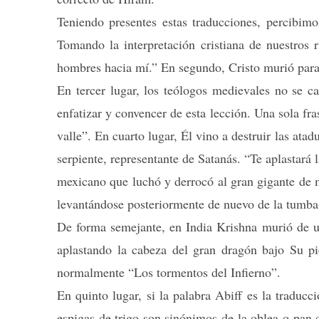
Teniendo presentes estas traducciones, percibimo
Tomando la interpretación cristiana de nuestros r
hombres hacia mí.” En segundo, Cristo murió para ha
En tercer lugar, los teólogos medievales no se c
enfatizar y convencer de esta lección. Una sola fr
valle”. En cuarto lugar, Él vino a destruir las ata
serpiente, representante de Satanás. “Te aplastará 
mexicano que luchó y derrocó al gran gigante de m
levantándose posteriormente de nuevo de la tumba
De forma semejante, en India Krishna murió de un
aplastando la cabeza del gran dragón bajo Su p
normalmente “Los tormentos del Infierno”.
En quinto lugar, si la palabra Abiff es la traduc
espigas de trigo son sinónimos de la oblea o pan c