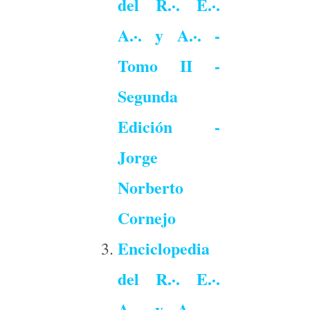
del R.·. E.·.
A.·. y A.·. -
Tomo II -
Segunda
Edición -
Jorge
Norberto
Cornejo
Enciclopedia
del R.·. E.·.
A.·. y A.·. -