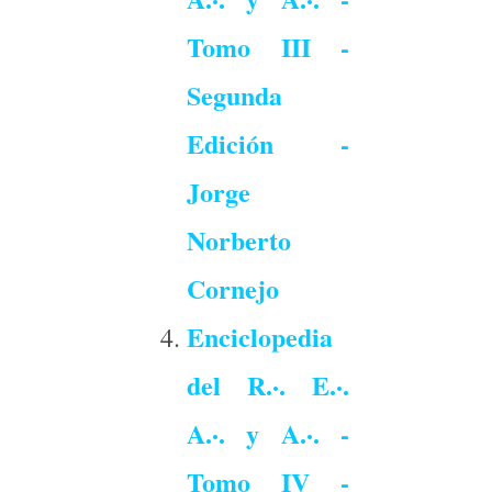
Tomo III -
Segunda
Edición -
Jorge
Norberto
Cornejo
Enciclopedia
del R.·. E.·.
A.·. y A.·. -
Tomo IV -