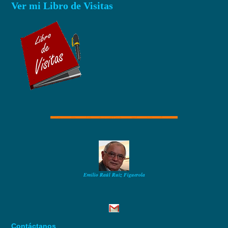
Ver mi Libro de Visitas
Emilio Raúl Ruiz Figuerola
Contáctanos