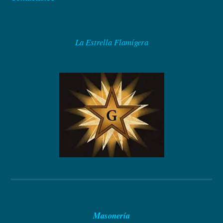
La Estrella Flamígera
Masonería