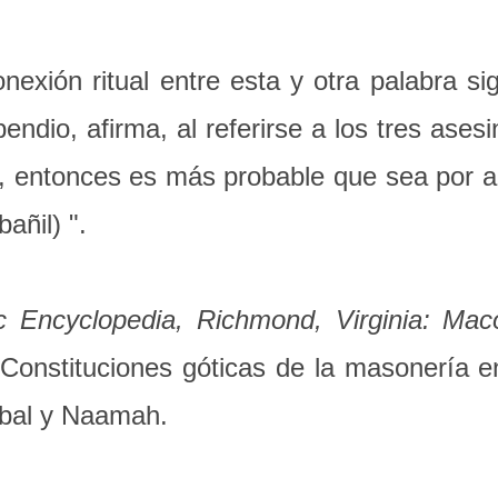
xión ritual entre esta y otra palabra sig
io, afirma, al referirse a los tres asesin
 entonces es más probable que sea por al
bañil) ".
ic Encyclopedia, Richmond, Virginia: Ma
onstituciones góticas de la masonería en l
ubal y Naamah.