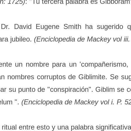
ín: 1725)
: "Tu tercera palabra es Gibboram
 Dr. David Eugene Smith ha sugerido q
ara jubileo.
(Enciclopedia de Mackey vol iii.
ente un nombre para un 'compañerismo, u
n nombres corruptos de Giblimite. Se sugi
bar su punto de "conspiración". Giblim se 
elum ".
(Enciclopedia de Mackey vol i. P. 5
tual entre esto y una palabra significativa