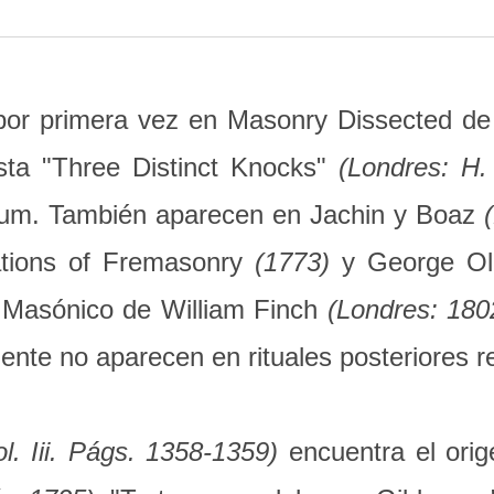
or primera vez en Masonry Dissected de
ta "Three Distinct Knocks"
(Londres: H.
lum. También aparecen en Jachin y Boaz
rations of Fremasonry
(1773)
y George Oli
 Masónico de William Finch
(Londres: 18
ente no aparecen en rituales posteriores re
l. Iii. Págs. 1358-1359)
encuentra el orig