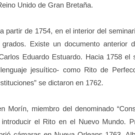
 Reino Unido de Gran Bretaña.
a partir de 1754, en el interior del semina
e grados. Existe un documento anterior
 Carlos Eduardo Estuardo. Hacia 1758 el 
lenguaje jesuítico- como Rito de Perfe
tituciones” se dictaron en 1762.
en Morín, miembro del denominado “Con
e introducir el Rito en el Nuevo Mundo. P
rió cámaras en Nueva Orleans 1763, Alba