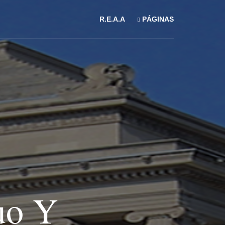
R.E.A.A
PÁGINAS
uo Y