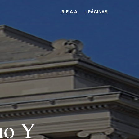
R.E.A.A
PÁGINAS
uo Y