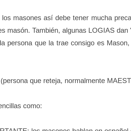
 los masones así debe tener mucha precau
eres masón. También, algunas LOGIAS d
a persona que la trae consigo es Mason, e
 (persona que reteja, normalmente MA
ncillas como:
ANTE: los masones hablan en español d