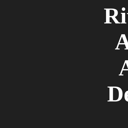
Ri
A
D