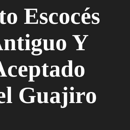
to Escocés
ntiguo Y
Aceptado
el Guajiro