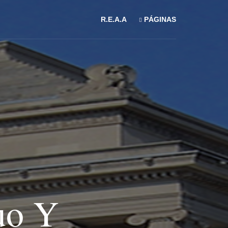
R.E.A.A
PÁGINAS
uo Y