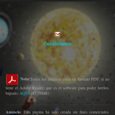
Contáctanos
Nota:
Todos los artículos están en formato PDF, si no
tiene el Adobe Reader, que es el software para poder leerlos,
bájenlo:
AQUÍ
(47.79MB)
Anuncio
: Esta página ha sido creada sin fines comerciales.