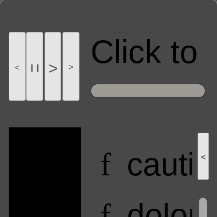
Click t
>
l l
>
<
cauti
f
<
dolor 
f