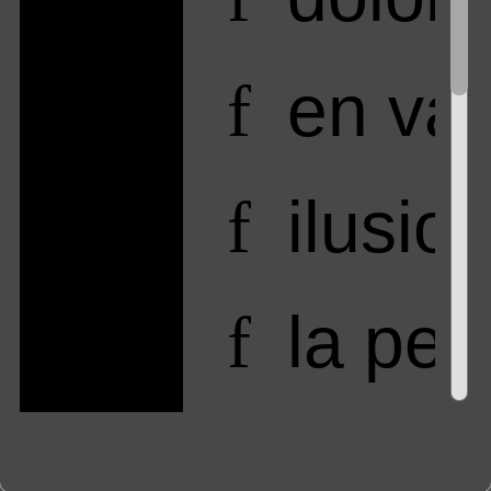
en va
f
ilusio
f
la per
f
marchi
f