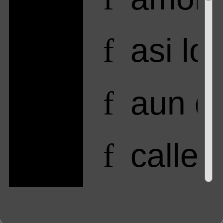
asi lo
f
aun q
f
callec
f
castig
f