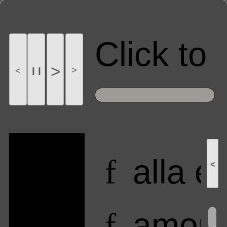
Click t
>
l l
>
<
alla e
f
<
amor 
f