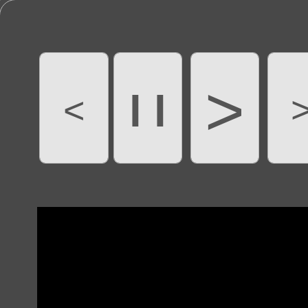
>
l l
<