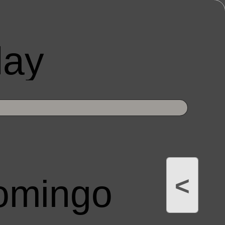
 Play
<
omingo