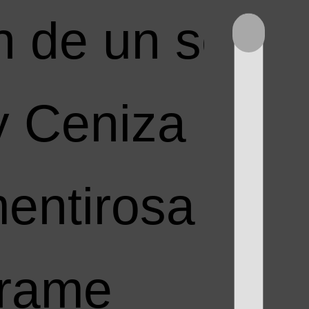
n de un solo 
y Ceniza
entirosa
rame