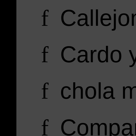
Callejo
f
Cardo 
f
chola m
f
Compa
f