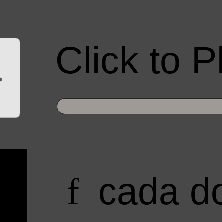
Click to
>
cada d
f