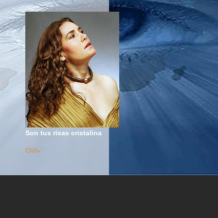
Son tus risas cristalina
Oíd»