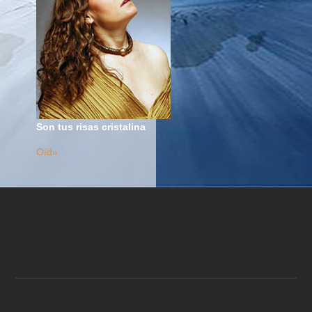
Son tus risas cristalina
Oíd»