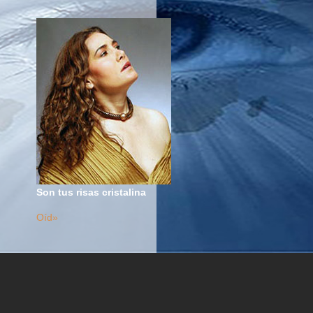
Son tus risas cristalina
Oíd»