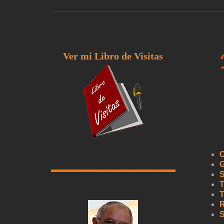
Ver mi Libro de Visitas
C
G
S
T
T
R
S