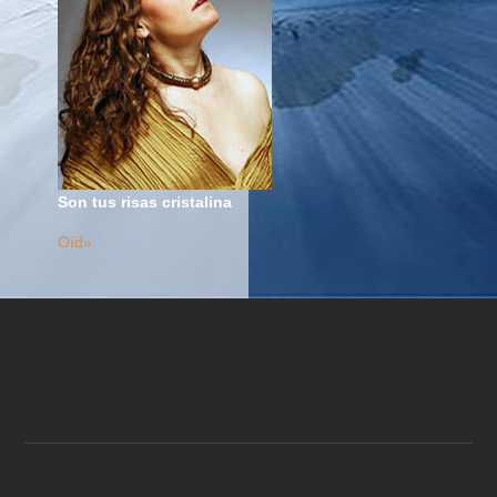
Son tus risas cristalina
Oíd»