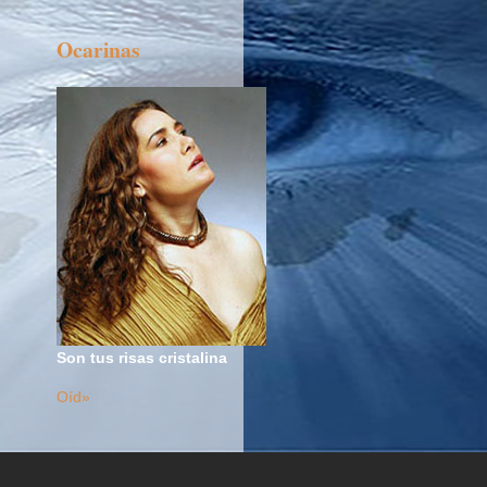
Ocarinas
Son tus risas cristalina
Oíd»