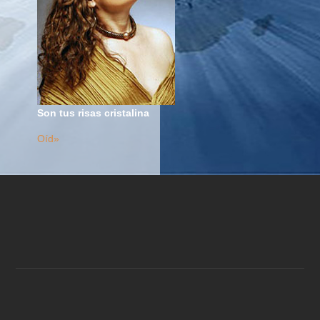
Son tus risas cristalina
Oíd»