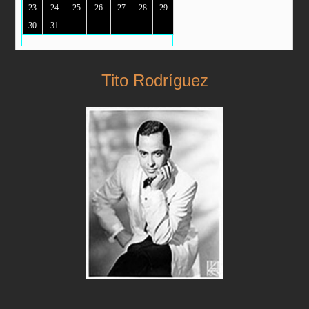
23
24
25
26
27
28
29
30
31
Tito Rodríguez