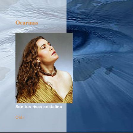
Ocarinas
Son tus risas cristalina
Oíd»