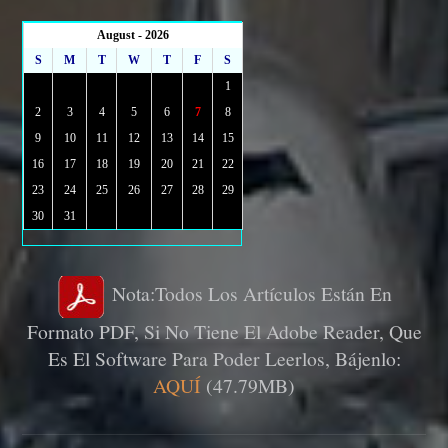
August - 2026
S
M
T
W
T
F
S
1
2
3
4
5
6
7
8
9
10
11
12
13
14
15
16
17
18
19
20
21
22
23
24
25
26
27
28
29
30
31
Nota:Todos Los Artículos Están En
Formato PDF, Si No Tiene El Adobe Reader, Que
Es El Software Para Poder Leerlos, Bájenlo:
AQUÍ
(47.79MB)